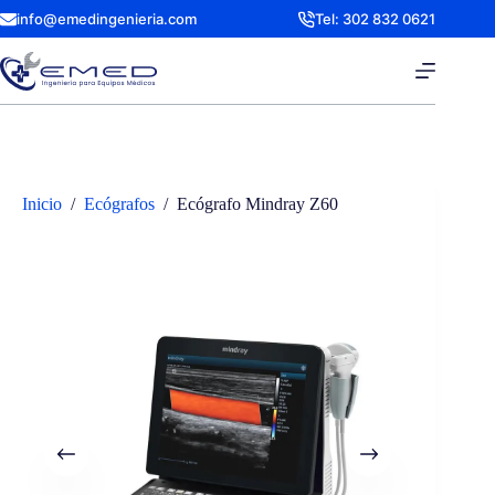
Saltar
info@emedingenieria.com
Tel: 302 832 0621
al
contenido
Inicio
/
Ecógrafos
/
Ecógrafo Mindray Z60