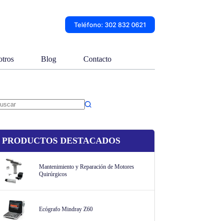
Teléfono: 302 832 0621
tros
Blog
Contacto
in
sultados
PRODUCTOS DESTACADOS
Mantenimiento y Reparación de Motores
Quirúrgicos
Ecógrafo Mindray Z60