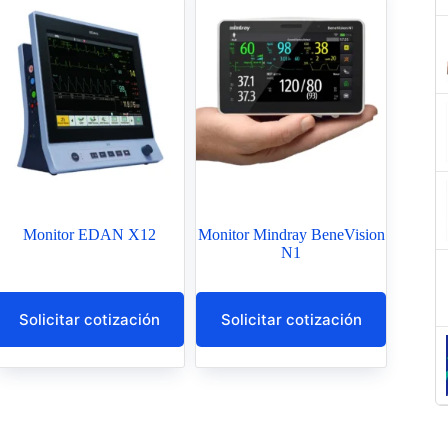
Monitor EDAN X12
Monitor Mindray BeneVision
N1
Solicitar cotización
Solicitar cotización